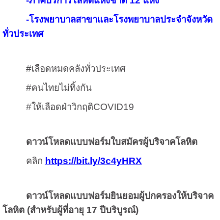
-
ภาคบริการโลหิตแห่งชาติ
12
แห่ง
-
โรงพยาบาลสาขาและโรงพยาบาลประจำจังหวัด
ทั่วประเทศ
#
เลือดหมดคลังทั่วประเทศ
#
คนไทยไม่ทิ้งกัน
#
ให้เลือดฝ่าวิกฤติ
COVID19
ดาวน์โหลดแบบฟอร์มใบสมัครผู้บริจาคโลหิต
คลิก
https://bit.ly/3c4yHRX
ดาวน์โหลดแบบฟอร์มยินยอมผู้ปกครองให้บริจาค
โลหิต (สำหรับผู้ที่อายุ
17
ปีบริบูรณ์)