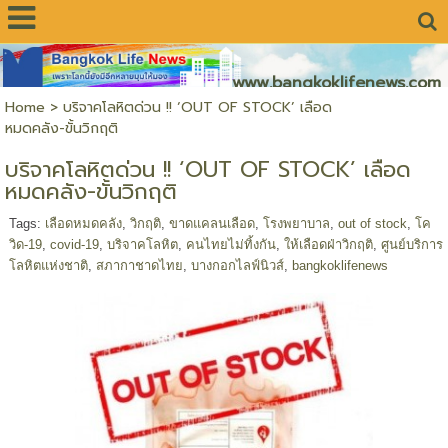
www.bangkoklifenews.com
Home
>
บริจาคโลหิตด่วน !! ‘OUT OF STOCK’ เลือด
หมดคลัง-ขั้นวิกฤติ
บริจาคโลหิตด่วน !! ‘OUT OF STOCK’ เลือด
หมดคลัง-ขั้นวิกฤติ
Tags:
เลือดหมดคลัง
,
วิกฤติ
,
ขาดแคลนเลือด
,
โรงพยาบาล
,
out of stock
,
โค
วิด-19
,
covid-19
,
บริจาคโลหิต
,
คนไทยไม่ทิ้งกัน
,
ให้เลือดฝ่าวิกฤติ
,
ศูนย์บริการ
โลหิตแห่งชาติ
,
สภากาชาดไทย
,
บางกอกไลฟ์นิวส์
,
bangkoklifenews