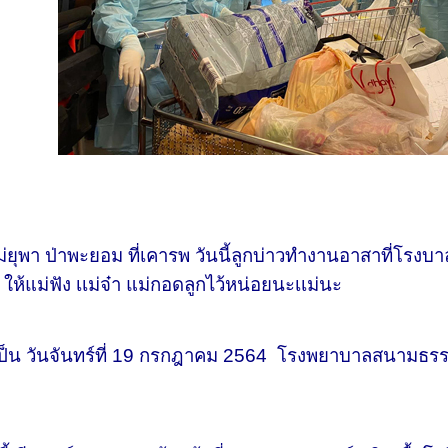
 ป่าพะยอม ที่เคารพ วันนี้ลูกบ่าวทำงานอาสาที่โรงบาล
 ให้แม่ฟัง เเม่จ๋า แม่กอดลูกไว้หน่อยนะเเม่นะ
็น วันจันทร์ที่ 19 กรกฎาคม 2564 โรงพยาบาลสนามธรรมศ