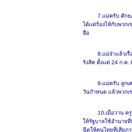
7.แม่ครับ ศักยภาพข
ได้เเต่ร้องไห้กับพว
ฮือ
8.แม่จ๋าเเล้วเรื่องฉ
รังสิต ตั้งแต่ 24 ก.ค
9.แม่ครับ ลูกเศร้าม
วันกำหนด แล้วพวกเข
10.เมื่อวาน ครูของล
ให้รัฐบาลใช้อำนาจที
ฉีดให้คนไทยที่เสียภ