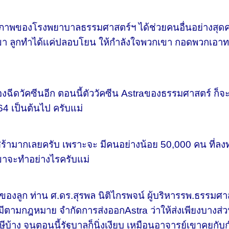
องโรงพยาบาลธรรมศาสตร์ฯ ได้ช่วยคนอื่นอย่างสุดความส
กเขา ลูกทำได้เเค่ปลอบโยน ให้กำลังใจพวกเขา กอดพวกเอาทา
ีดวัคซีนอีก ตอนนี้ตัววัคซีน Astraของธรรมศาสตร์ ก็จะหมด
. 64 เป็นต้นไป ครับแม่
ากเลยครับ เพราะจะ มีคนอย่างน้อย 50,000 คน ที่ลงทะเบ
าจะทำอย่างไรครับแม่
ูก ท่าน ศ.ดร.สุรพล นิติไกรพจน์ ผู้บริหารรพ.ธรรมศาสต
่มีตามกฎหมาย จำกัดการส่งออกAstra ว่าให้ส่งเพียงบางส่วน
าษีบ้าง จนตอนนี้รัฐบาลก็นิ่งเงียบ เหมือนอาจารย์เขาคุยก