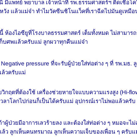
้ มีแพทย์ พยาบาล เจ้าหน้าที่ รพ.ธรรมศาสตร์ฯ ติดเชื้อโค
วัง เเล้วเเม่จ๋า ทำไมวัคซีนชิโนเเว็คที่เราฉีดไปมันดูเหมื
องไอซียูที่โรงบาลธรรมศาสตร์ เต็มทั้งหมด ไม่สามารถรับ
็บศพแล้วครับแม่ ลูกผวาทุกคืนแม่จ๋า
ative pressure ที่จะรับผู้ป่วยใส่ท่อต่าง ๆ ที่ รพ.มธ. ลูก 
ล้วครับแม่
ฤตที่ต้องใช้ เครื่องช่วยหายใจแบบความเเรงสูง (Hi-flowอ
ลาโลกไปก่อนก็เป็นได้ครับแม่ อุปกรณ์เราไม่พอแล้วครับ
าผู้ป่วยมีอาการเลวร้ายลง และต้องใส่ท่อต่าง ๆ หมอจะไม่ส
ีกแล้ว ลูกเห็นคนทรมาณ ลูกเห็นความเจ็บของเพื่อน ๆ ครับแม