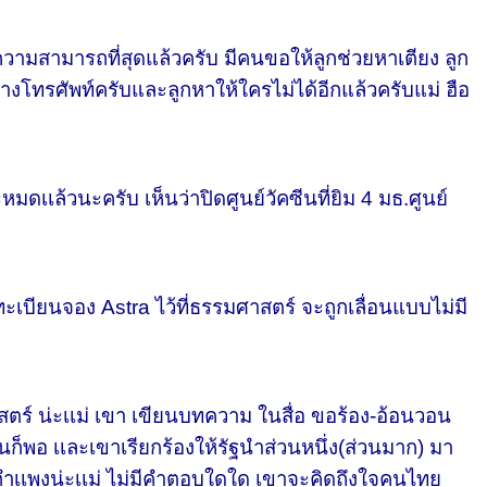
ามารถที่สุดแล้วครับ มีคนขอให้ลูกช่วยหาเตียง ลูก
งโทรศัพท์ครับและลูกหาให้ใครไม่ได้อีกแล้วครับแม่ ฮือ
เเล้วนะครับ เห็นว่าปิดศูนย์วัคซีนที่ยิม 4 มธ.ศูนย์
ียนจอง Astra ไว้ที่ธรรมศาสตร์ จะถูกเลื่อนแบบไม่มี
ร์ น่ะเเม่ เขา เขียนบทความ ในสื่อ ขอร้อง-อ้อนวอน
ก็พอ เเละเขาเรียกร้องให้รัฐนำส่วนหนึ่ง(ส่วนมาก) มา
ับกำเเพงน่ะเเม่ ไม่มีคำตอบใดใด เขาจะคิดถึงใจคนไทย