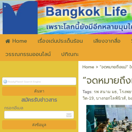
ww
Home
เรื่องเด่นประเด็นร้อน
เสียงจากสื่อ
วรรณกรรมออนไลน์
ปกิณกะ
Home
>
“จดหมายถึงแม่” ใน
“จดหมายถึงแ
Tags:
รพ สนาม มธ
,
โรงพย
สมัครรับข่าวสาร
วิด-19
,
บางกอกไลฟ์นิวส์
,
b
กรอกอีเมล