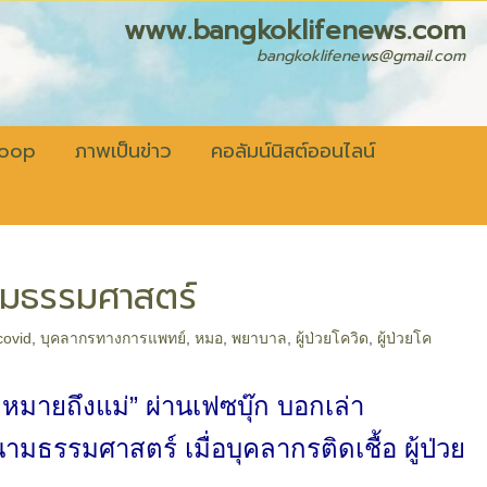
fenews.com
bangkoklifenews@gmail.com
coop
ภาพเป็นข่าว
คอลัมน์นิสต์ออนไลน์
นามธรรมศาสตร์
covid
,
บุคลากรทางการแพทย์
,
หมอ
,
พยาบาล
,
ผู้ป่วยโควิด
,
ผู้ป่วยโค
ดหมายถึงแม่” ผ่านเฟซบุ๊ก บอกเล่า
มธรรมศาสตร์ เมื่อบุคลากรติดเชื้อ ผู้ป่วย