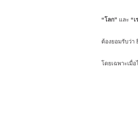
“โลก”
และ
“เ
ต้องยอมรับว่า ย
โดยเฉพาะเมื่อไ