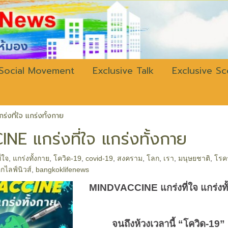
w.bangkokli
Social Movement
Exclusive Talk
Exclusive S
่งที่ใจ แกร่งทั้งกาย
E แกร่งที่ใจ แกร่งทั้งกาย
ี่ใจ
,
แกร่งทั้งกาย
,
โควิด-19
,
covid-19
,
สงคราม
,
โลก
,
เรา
,
มนุษยชาติ
,
โรค
กไลฟ์นิวส์
,
bangkoklifenews
MINDVACCINE
แกร่งที่ใจ แกร่งท
จนถึงห้วงเวลานี้ “โควิด
-19
”