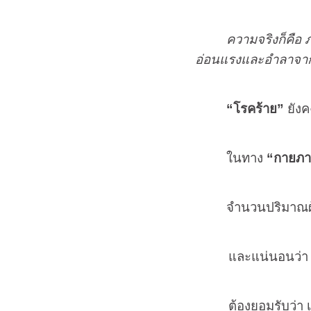
ความจริงก็คือ 
อ่อนแรงและอำลาจา
“โรคร้าย”
ยังค
ในทาง
“กายภ
จำนวนปริมาณผู้ป่วยมี
และแน่นอนว่า นี่
ต้องยอมรับว่า