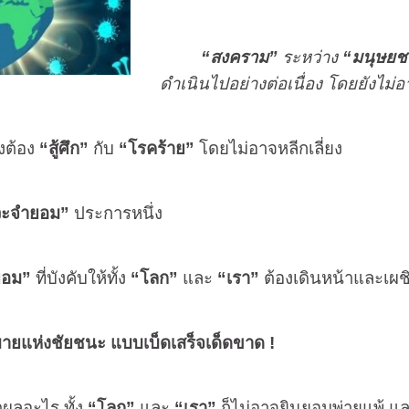
“สงคราม”
ระหว่าง
“มนุษยช
ดำเนินไปอย่างต่อเนื่อง โดยยังไม่อา
งต้อง
“สู้ศึก”
กับ
“โรคร้าย”
โดยไม่อาจหลีกเลี่ยง
วะจำยอม”
ประการหนึ่ง
ยอม”
ที่บังคับให้ทั้ง
“โลก”
และ
“เรา”
ต้องเดินหน้าและเผชิญ
ยแห่งชัยชนะ แบบเบ็ดเสร็จเด็ดขาด
!
ลอะไร ทั้ง
“โลก”
และ
“เรา”
ก็ไม่อาจยินยอมพ่ายแพ้ 