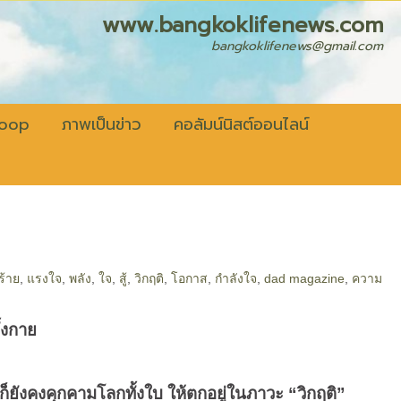
fenews.com
bangkoklifenews@gmail.com
coop
ภาพเป็นข่าว
คอลัมน์นิสต์ออนไลน์
ร้าย
,
แรงใจ
,
พลัง
,
ใจ
,
สู้
,
วิกฤติ
,
โอกาส
,
กำลังใจ
,
dad magazine
,
ความ
ั้งกาย
 ก็ยังคงคุกคามโลกทั้งใบ ให้ตกอยู่ในภาวะ “วิกฤติ”