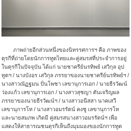
ภาพถ่ายอีกส่วนหนึ่งของนิทรรศการฯ คือ ภาพของ
ตุรกีที่ถ่ายโดยนักการทูตไทยและคู่สมรสที่ประจำการอยู่
ในตุรกีในปัจจุบัน ได้แก่ นายชาครีย์นรทิพย์ เสวิกุล อุป
ทูตฯ / นางบังอร เสวิกุล ภรรยาของนายชาครีย์นรทิพย์ฯ /
นางสาวณัฏฐมน ปั่นโพชา เลขานุการเอก / นายธีรวัฒน์
ว่องแก้ว เลขานุการเอก / นางสาวสุชญา ตันเจริญผล
ภรรยาของนายธีรวัฒน์ฯ / นางสาวอนีสสา นาคเสวี
เลขานุการโท / นางสาวอมรรัตน์ คงชู เลขานุการโท
และนายสมภพ เกิดมี คู่สมรสนางสาวอมรรัตน์ฯ เพื่อ
แสดงให้สาธารณชนตุรกีเห็นถึงมุมมองของนักการทูต