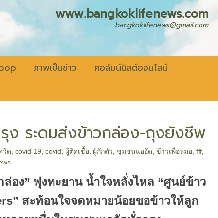
fenews.com
bangkoklifenews@gmail.com
coop
ภาพเป็นข่าว
คอลัมน์นิสต์ออนไลน์
กรุง ระดมส่งข้าวกล่อง-ถุงยังชีพ
ควิด
,
covid-19
,
covid
,
ผู้ติดเชื้อ
,
ผู้กักตัว
,
ชุมชนแออัด
,
ข้าวเพื่อหมอ
,
fff
,
news
กล่อง” พุ่งทะยาน น้ำใจหลั่งไหล “ศูนย์ข้าว
ers” สะท้อนใจจดหมายน้อยขอข้าวให้ลูก