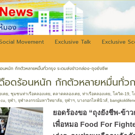
w.bangkokli
Social Movement
Exclusive Talk
Exclusive S
อนหนัก กักตัวหลายหมื่นทั่วกรุง ระดมส่งข้าวกล่อง-ถุงยังชีพ
ดือดร้อนหนัก กักตัวหลายหมื่นทั่ว
งเตย
,
ชุมชนท่าเรือคลองเตย
,
ตลาดคลองเตย
,
ท่าเรือคลองเตย
,
โควิด-19
,
โ
,
cu
,
จุฬา
,
จุฬาลงกรณ์มหาวิทยาลัย
,
จุฬาฯ
,
บางกอกไลฟ์นิวส์
,
bangkoklife
ยอดร้องขอ “ถุงยังชีพ-ข้าว
เพื่อหมอ Food For Fight