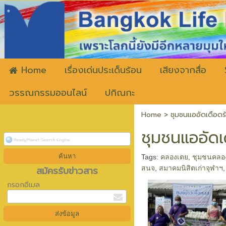
ww
Home
เรื่องเด่นประเด็นร้อน
เสียงจากสื่อ
วรรณกรรมออนไลน์
ปกิณกะ
Home
>
ชุมชนแออัดเดือดร้
ชุมชนแออัดเ
Tags:
คลองเตย
,
ชุมชนคลอ
สมัครรับข่าวสาร
สนจ
,
สมาคมนิสิตเก่าจุฬาฯ
กรอกอีเมล