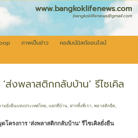
fenews.com
bangkoklifenews@gmail.com
coop
ภาพเป็นข่าว
คอลัมน์นิสต์ออนไลน์
 ‘ส่งพลาสติกกลับบ้าน’ รีไซเคิล
ความยั่งยืนแห่งประเทศไทย
,
แยกที่บ้าน
,
ฝากทิ้งที่เรา
,
พลาสติกยืด
,
ผุดโครงการ
‘
ส่งพลาสติกกลับบ้าน
’
รีไซเคิลยั่งยืน