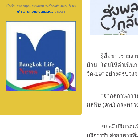
เมื่อท่านส่งข้อมูลผ่านฟอร์ม จะถือว่าท่านยอมรับใน
นโยบายความเป็นส่วนตัว
ของเรา
ผู้สื่อข่าวรายงานว
บ้าน
”
โดยให้ดำเนินกา
วิด
-19
” อย่างครบวงจรแ
“จากสถานการ
มลพิษ (คพ.) กระทรว
ขยะมีปริมาณเพิ
บริการรับส่งอาหารที