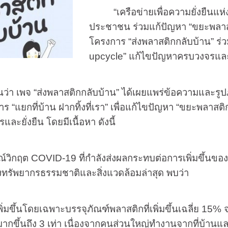
“เครือข่ายเพื่อความยั่งยืน
ประชาชน ร่วมแก้ปัญหา “ขยะพลาสต
โครงการ
“
ส่งพลาสติกกลับบ้าน
”
ร่ว
upcycle
” แก้ไขปัญหาครบวงจรและย
่า เพจ “ส่งพลาสติกกลับบ้าน” ได้เผยแพร่ข้อความและร
ร “แยกที่บ้าน ฝากทิ้งที่เรา” เพื่อแก้ไขปัญหา “ขยะพลาสติก
ละยั่งยืน โดยมีเนื้อหา ดังนี้
ณ์วิกฤต
COVID-
19 ที่กำลังส่งผลกระทบต่อการเพิ่มขึ
งทรัพยากรธรรมชาติและสิ่งแวดล้อมล่าสุด พบว่า
่มขึ้นโดยเฉพาะบรรจุภัณฑ์พลาสติกที่เพิ่มขึ้นเฉลี่ย 15% 
่มากขึ้นถึง 3 เท่า เนื่องจากคนส่วนใหญ่ทำงานจากที่บ้าน