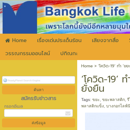
ww
Home
เรื่องเด่นประเด็นร้อน
เสียงจากสื่อ
วรรณกรรมออนไลน์
ปกิณกะ
Home
>
‘โควิด-19’ ทำ ‘ขย
‘โควิด-19’ ท
ยั่งยืน
สมัครรับข่าวสาร
Tags:
ขยะ
,
ขยะพลาสติก
,
ร
กรอกอีเมล
พลาสติกแข็ง
,
บางกอกไลฟ์นิ