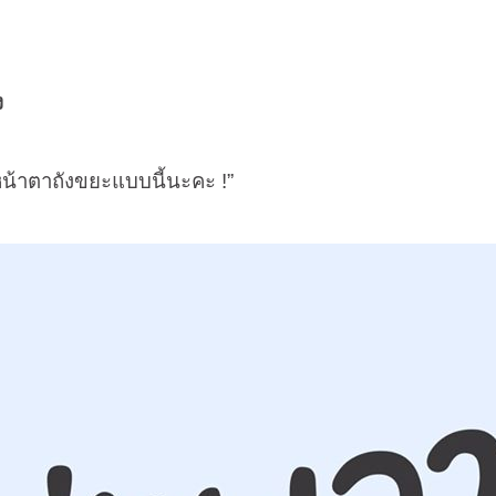
ง
น้าตาถังขยะแบบนี้นะคะ !”