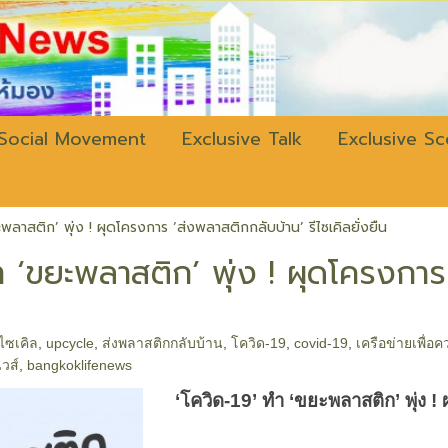
w.bangkokli
Social Movement
Exclusive Talk
Exclusive S
ะพลาสติก’ พุ่ง ! ผุดโครงการ ‘ส่งพลาสติกกลับบ้าน’ รีไซเคิลยั่งยืน
ำ ‘ขยะพลาสติก’ พุ่ง ! ผุดโครงการ
ีไซเคิล
,
upcycle
,
ส่งพลาสติกกลับบ้าน
,
โควิด-19
,
covid-19
,
เครือข่ายเพื่อ
วส์
,
bangkoklifenews
‘
โควิด
-19’
ทำ
‘
ขยะพลาสติก
’
พุ่ง
!