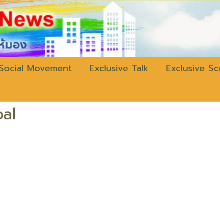
w.bangkokli
Social Movement
Exclusive Talk
Exclusive S
al