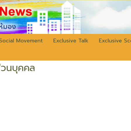
w.bangkokli
Social Movement
Exclusive Talk
Exclusive S
่วนบุคคล