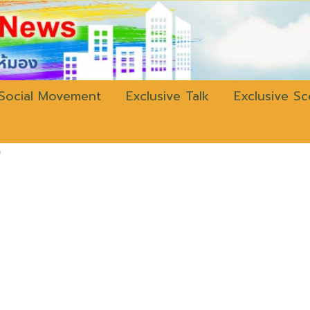
w.bangkokli
Social Movement
Exclusive Talk
Exclusive S
่